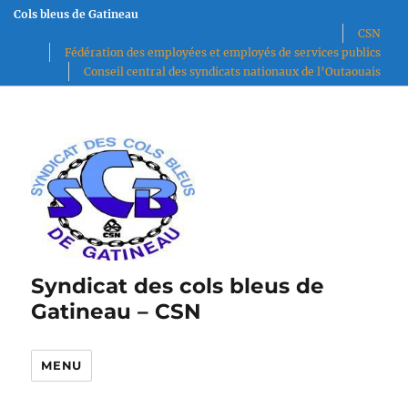
Cols bleus de Gatineau
CSN
Fédération des employées et employés de services publics
Conseil central des syndicats nationaux de l’Outaouais
Syndicat des cols bleus de
Gatineau – CSN
MENU