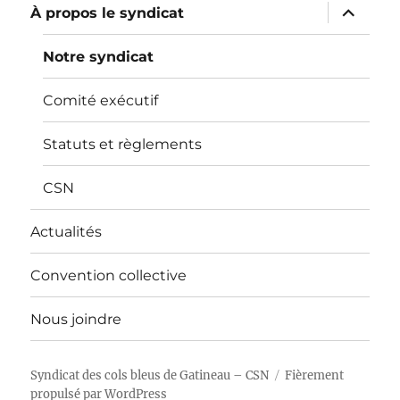
ouvrir
À propos le syndicat
le
sous-
menu
Notre syndicat
Comité exécutif
Statuts et règlements
CSN
Actualités
Convention collective
Nous joindre
Syndicat des cols bleus de Gatineau – CSN
Fièrement
propulsé par WordPress