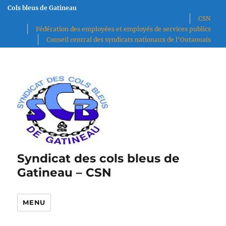
Cols bleus de Gatineau
CSN
Fédération des employées et employés de services publics
Conseil central des syndicats nationaux de l’Outaouais
Syndicat des cols bleus de
Gatineau – CSN
MENU