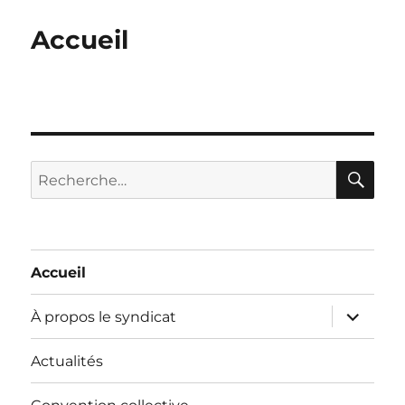
Accueil
RE
Recherche
pour :
Accueil
ouvrir
À propos le syndicat
le
sous-
menu
Actualités